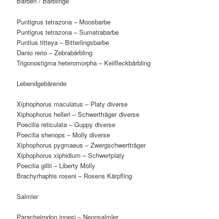
Barben / Bärblinge
Puntigrus tetrazona – Moosbarbe
Puntigrus tetrazona – Sumatrabarbe
Puntius titteya – Bitterlingsbarbe
Danio rerio – Zebrabärbling
Trigonostigma heteromorpha – Keilfleckbärbling
Lebendgebärende
Xiphophorus maculatus – Platy diverse
Xiphophorus helleri – Schwertträger diverse
Poecilia reticulata – Guppy diverse
Poecilia shenops – Molly diverse
Xiphophorus pygmaeus – Zwergschwertträger
Xiphophorus xiphidium – Schwertplaty
Poecilia gillii – Liberty Molly
Brachyrhaphis roseni – Rosens Kärpfling
Salmler
Paracheirodon innesi – Neonsalmler