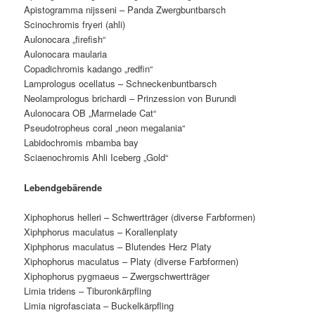
Apistogramma nijsseni – Panda Zwergbuntbarsch
Scinochromis fryeri (ahli)
Aulonocara „firefish“
Aulonocara maularia
Copadichromis kadango „redfin“
Lamprologus ocellatus – Schneckenbuntbarsch
Neolamprologus brichardi – Prinzession von Burundi
Aulonocara OB „Marmelade Cat“
Pseudotropheus coral „neon megalania“
Labidochromis mbamba bay
Sciaenochromis Ahli Iceberg „Gold“
Lebendgebärende
Xiphophorus helleri – Schwertträger (diverse Farbformen)
Xiphphorus maculatus – Korallenplaty
Xiphphorus maculatus – Blutendes Herz Platy
Xiphophorus maculatus – Platy (diverse Farbformen)
Xiphophorus pygmaeus – Zwergschwertträger
Limia tridens – Tiburonkärpfling
Limia nigrofasciata – Buckelkärpfling