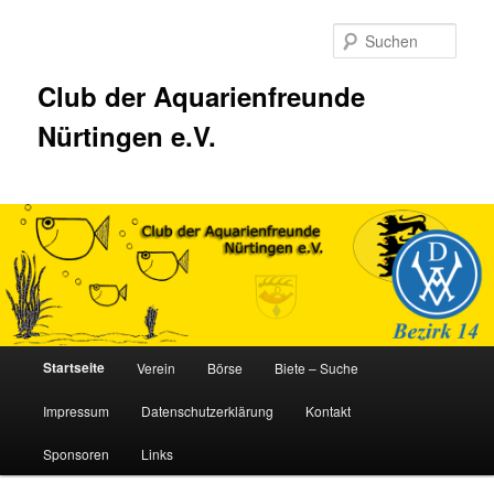
Zum
Zum
Inhalt
sekundären
Such
wechseln
Inhalt
wechseln
Club der Aquarienfreunde
Nürtingen e.V.
Hauptmenü
Startseite
Verein
Börse
Biete – Suche
Impressum
Datenschutzerklärung
Kontakt
Sponsoren
Links