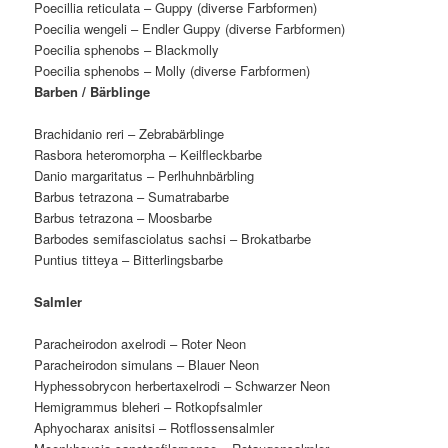
Poecillia reticulata – Guppy (diverse Farbformen)
Poecilia wengeli – Endler Guppy (diverse Farbformen)
Poecilia sphenobs – Blackmolly
Poecilia sphenobs – Molly (diverse Farbformen)
Barben / Bärblinge
Brachidanio reri – Zebrabärblinge
Rasbora heteromorpha – Keilfleckbarbe
Danio margaritatus – Perlhuhnbärbling
Barbus tetrazona – Sumatrabarbe
Barbus tetrazona – Moosbarbe
Barbodes semifasciolatus sachsi – Brokatbarbe
Puntius titteya – Bitterlingsbarbe
Salmler
Paracheirodon axelrodi – Roter Neon
Paracheirodon simulans – Blauer Neon
Hyphessobrycon herbertaxelrodi – Schwarzer Neon
Hemigrammus bleheri – Rotkopfsalmler
Aphyocharax anisitsi – Rotflossensalmler