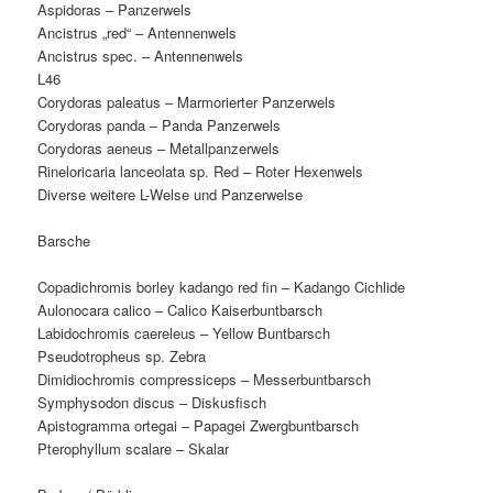
Aspidoras – Panzerwels
Ancistrus „red“ – Antennenwels
Ancistrus spec. – Antennenwels
L46
Corydoras paleatus – Marmorierter Panzerwels
Corydoras panda – Panda Panzerwels
Corydoras aeneus – Metallpanzerwels
Rineloricaria lanceolata sp. Red – Roter Hexenwels
Diverse weitere L-Welse und Panzerwelse
Barsche
Copadichromis borley kadango red fin – Kadango Cichlide
Aulonocara calico – Calico Kaiserbuntbarsch
Labidochromis caereleus – Yellow Buntbarsch
Pseudotropheus sp. Zebra
Dimidiochromis compressiceps – Messerbuntbarsch
Symphysodon discus – Diskusfisch
Apistogramma ortegai – Papagei Zwergbuntbarsch
Pterophyllum scalare – Skalar