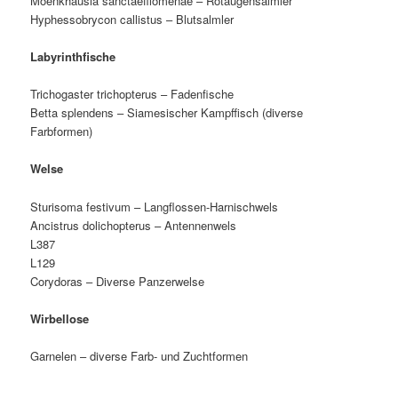
Moenkhausia sanctaefilomenae – Rotaugensalmler
Hyphessobrycon callistus – Blutsalmler
Labyrinthfische
Trichogaster trichopterus – Fadenfische
Betta splendens – Siamesischer Kampffisch (diverse
Farbformen)
Welse
Sturisoma festivum – Langflossen-Harnischwels
Ancistrus dolichopterus – Antennenwels
L387
L129
Corydoras – Diverse Panzerwelse
Wirbellose
Garnelen – diverse Farb- und Zuchtformen