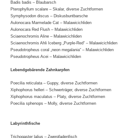
Badis badis – Blaubarsch
Pterophyllum scalare – Skalar, diverse Zuchtformen
Symphysodon discus – Diskusbuntbarsche
Aulonocara Marmelade Cat
–
Malawicichliden
Aulonocara Red Flush
– Malawicichliden
Sciaenochromis Aline
– Malawicichliden
Sciaenochromis Ahli Iceberg „Purple-Red“
– Malawicichliden
Pseudotropheus coral „neon megalania“
– Malawicichliden
Pseudotropheus Acei
– Malawicichliden
Lebendgebärende Zahnkarpfen
Poecilia reticulata – Guppy, diverse Zuchtformen
Xiphophorus helleri – Schwerträger, diverse Zuchtformen
Xiphophorus maculatus – Platy, diverse Zuchtformen
Poecilia sphenops – Molly, diverse Zuchtformen
Labyrinthfische
Trichogaster lalius – Zwergfadenfisch