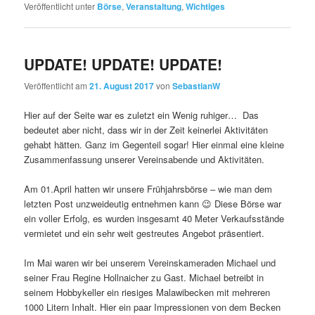
Veröffentlicht unter
Börse
,
Veranstaltung
,
Wichtiges
UPDATE! UPDATE! UPDATE!
Veröffentlicht am
21. August 2017
von
SebastianW
Hier auf der Seite war es zuletzt ein Wenig ruhiger… Das
bedeutet aber nicht, dass wir in der Zeit keinerlei Aktivitäten
gehabt hätten. Ganz im Gegenteil sogar! Hier einmal eine kleine
Zusammenfassung unserer Vereinsabende und Aktivitäten.
Am 01.April hatten wir unsere Frühjahrsbörse – wie man dem
letzten Post unzweideutig entnehmen kann 😉 Diese Börse war
ein voller Erfolg, es wurden insgesamt 40 Meter Verkaufsstände
vermietet und ein sehr weit gestreutes Angebot präsentiert.
Im Mai waren wir bei unserem Vereinskameraden Michael und
seiner Frau Regine Hollnaicher zu Gast. Michael betreibt in
seinem Hobbykeller ein riesiges Malawibecken mit mehreren
1000 Litern Inhalt. Hier ein paar Impressionen von dem Becken