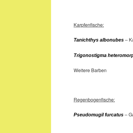
Karpfenfische:
– Ka
Tanichthys albonubes
Trigonostigma heteromor
Weitere Barben
Regenbogenfische:
– G
Pseudomugil furcatus