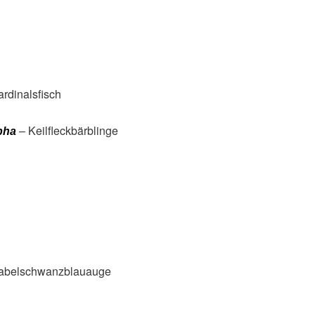
rdinalsfisch
– Keilfleckbärblinge
pha
abelschwanzblauauge