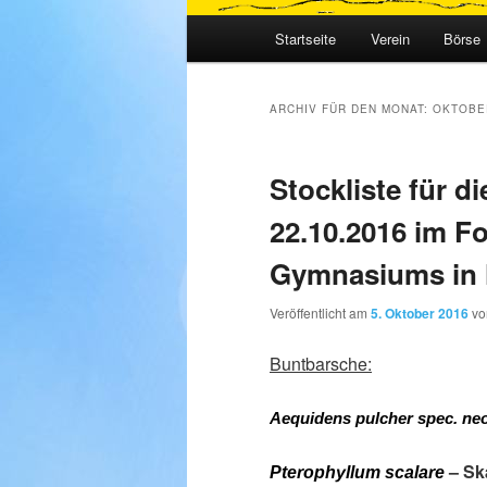
Hauptmenü
Startseite
Verein
Börse
ARCHIV FÜR DEN MONAT:
OKTOBE
Stockliste für d
22.10.2016 im Fo
Gymnasiums in 
Veröffentlicht am
5. Oktober 2016
v
Buntbarsche:
Aequidens pulcher spec. ne
– Sk
Pterophyllum scalare