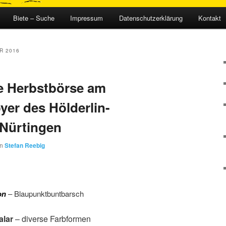
Biete – Suche
Impressum
Datenschutzerklärung
Kontakt
R 2016
ie Herbstbörse am
yer des Hölderlin-
Nürtingen
on
Stefan Reebig
– Blaupunktbuntbarsch
on
alar
– diverse Farbformen