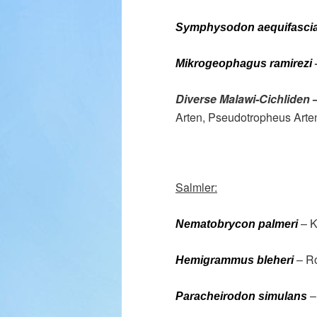
Symphysodon aequifasci
Mikrogeophagus ramirezi
Diverse Malawi-Cichliden
Arten, P
seudotropheus Arten
Salmler:
– K
Nematobrycon palmeri
– R
Hemigrammus bleheri
–
Paracheirodon simulans