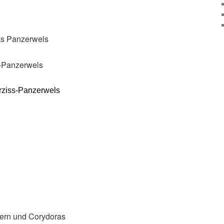
as Panzerwels
-Panzerwels
rziss-Panzerwels
mern und Corydoras