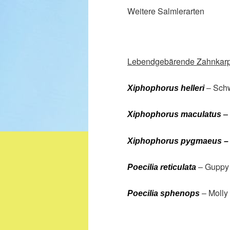
Weitere Salmlerarten
Lebendgebärende Zahnkarp
– Schw
Xiphophorus helleri
–
Xiphophorus maculatus
Xiphophorus pygmaeus
–
– Guppy 
Poecilia reticulata
– Molly
Poecilia sphenops