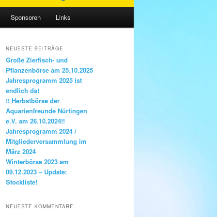
Sponsoren
Links
NEUESTE BEITRÄGE
Große Zierfisch- und
Pflanzenbörse am 25.10.2025
Jahresprogramm 2025 ist
endlich da!
!! Herbstbörse der
Aquarienfreunde Nürtingen
e.V. am 26.10.2024!!
Jahresprogramm 2024 /
Mitgliederversammlung im
März 2024
Winterbörse 2023 am
09.12.2023 – Update:
Stockliste!
NEUESTE KOMMENTARE