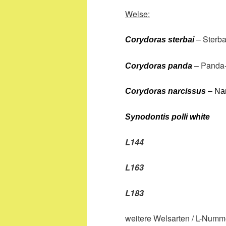
Welse:
– Sterb
Corydoras sterbai
– Panda
Corydoras panda
Corydoras narcissus
– Na
Synodontis polli white
L144
L163
L183
weitere Welsarten / L-Num