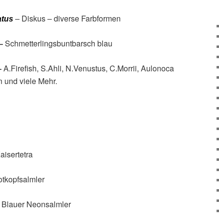
– Diskus – diverse Farbformen
atus
–
Schmetterlingsbuntbarsch blau
–
A.
Firefish, S.Ahli, N.Venustus,
C.
Morrii, Aulonoca
 und viele Mehr.
aisertetra
otkopfsalmler
 Blauer Neonsalmler