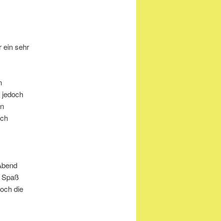
 ein sehr
n
 jedoch
in
ich
 Abend
d Spaß
och die