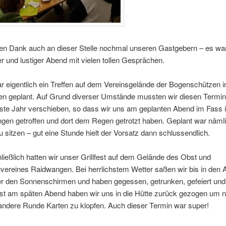
ben Dank auch an dieser Stelle nochmal unseren Gastgebern – es war
r und lustiger Abend mit vielen tollen Gesprächen.
r eigentlich ein Treffen auf dem Vereinsgelände der Bogenschützen i
n geplant. Auf Grund diverser Umstände mussten wir diesen Termin
ste Jahr verschieben, so dass wir uns am geplanten Abend im Fass 
ngen getroffen und dort dem Regen getrotzt haben. Geplant war näml
 sitzen – gut eine Stunde hielt der Vorsatz dann schlussendlich.
hließlich hatten wir unser Grillfest auf dem Gelände des Obst und
vereines Raidwangen. Bei herrlichstem Wetter saßen wir bis in den
ter den Sonnenschirmen und haben gegessen, getrunken, gefeiert un
rst am späten Abend haben wir uns in die Hütte zurück gezogen um n
andere Runde Karten zu klopfen. Auch dieser Termin war super!