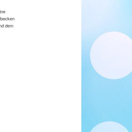
ine
wibecken
und dem