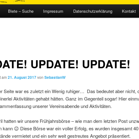
Biete – Suche
Impressum
Datenschutzerklärung
Kontakt
ATE! UPDATE! UPDATE!
ht am
21. August 2017
von
SebastianW
er Seite war es zuletzt ein Wenig ruhiger… Das bedeutet aber nicht, d
einerlei Aktivitäten gehabt hätten. Ganz im Gegenteil sogar! Hier einm
sammenfassung unserer Vereinsabende und Aktivitäten.
l hatten wir unsere Frühjahrsbörse – wie man dem letzten Post unzw
 kann 😉 Diese Börse war ein voller Erfolg, es wurden insgesamt 40
ände vermietet und ein sehr weit gestreutes Angebot präsentiert.