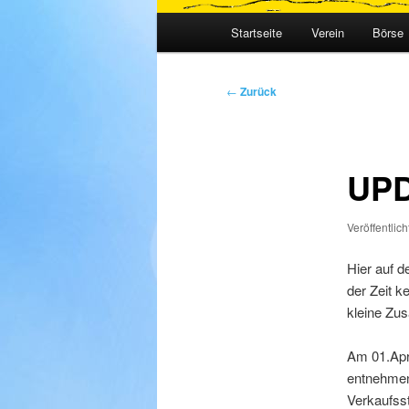
Hauptmenü
Startseite
Verein
Börse
Beitragsnavigation
←
Zurück
UPD
Veröffentlic
Hier auf d
der Zeit k
kleine Zu
Am 01.Apri
entnehmen
Verkaufsst