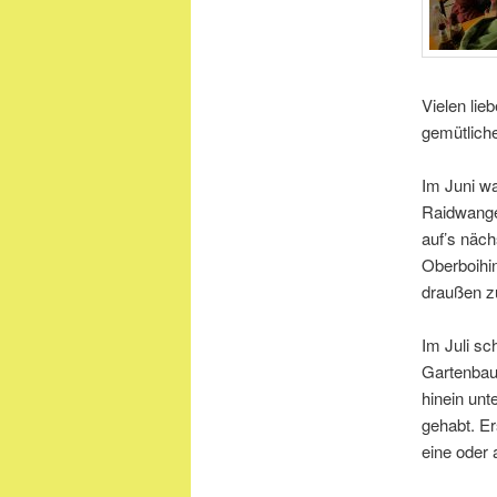
Vielen lie
gemütliche
Im Juni wa
Raidwange
auf’s näch
Oberboihi
draußen zu
Im Juli sc
Gartenbau
hinein un
gehabt. E
eine oder 