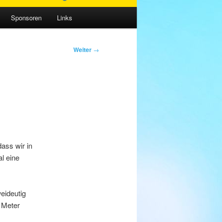
Sponsoren
Links
Weiter
→
ass wir in
al eine
eideutig
 Meter