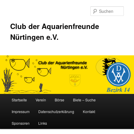
Zum
Inhalt
Such
wechseln
Club der Aquarienfreunde
Nürtingen e.V.
Hauptmenü
Startseite
Verein
Börse
Biete – Suche
Impressum
Datenschutzerklärung
Kontakt
Sponsoren
Links