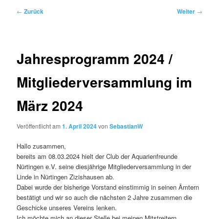
Beitragsnavigation
←
Zurück
Weiter
→
Jahresprogramm 2024 /
Mitgliederversammlung im
März 2024
Veröffentlicht am
1. April 2024
von
SebastianW
Hallo zusammen,
bereits am 08.03.2024 hielt der Club der Aquarienfreunde
Nürtingen e.V. seine diesjährige Mitgliederversammlung in der
Linde in Nürtingen Zizishausen ab.
Dabei wurde der bisherige Vorstand einstimmig in seinen Ämtern
bestätigt und wir so auch die nächsten 2 Jahre zusammen die
Geschicke unseres Vereins lenken.
Ich möchte mich an dieser Stelle bei meinen Mitstreitern