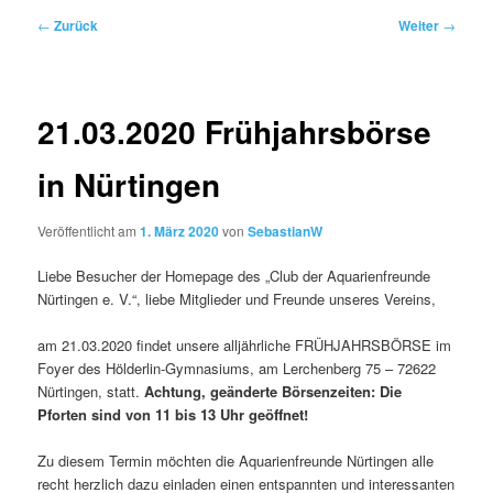
Beitragsnavigation
←
Zurück
Weiter
→
21.03.2020 Frühjahrsbörse
in Nürtingen
Veröffentlicht am
1. März 2020
von
SebastianW
Liebe Besucher der Homepage des „Club der Aquarienfreunde
Nürtingen e. V.“, liebe Mitglieder und Freunde unseres Vereins,
am 21.03.2020 findet unsere alljährliche FRÜHJAHRSBÖRSE im
Foyer des Hölderlin-Gymnasiums, am Lerchenberg 75 – 72622
Nürtingen, statt.
Achtung, geänderte Börsenzeiten: Die
Pforten sind von 11 bis 13 Uhr geöffnet!
Zu diesem Termin möchten die Aquarienfreunde Nürtingen alle
recht herzlich dazu einladen einen entspannten und interessanten