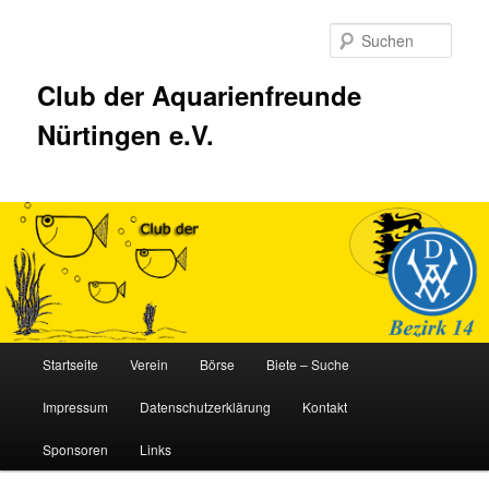
Zum
Inhalt
Such
wechseln
Club der Aquarienfreunde
Nürtingen e.V.
Hauptmenü
Startseite
Verein
Börse
Biete – Suche
Impressum
Datenschutzerklärung
Kontakt
Sponsoren
Links