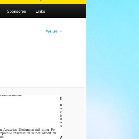
Sponsoren
Links
Weiter →