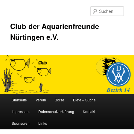
Zum
Inhalt
Such
wechseln
Club der Aquarienfreunde
Nürtingen e.V.
Hauptmenü
Startseite
Verein
Börse
Biete – Suche
Impressum
Datenschutzerklärung
Kontakt
Sponsoren
Links