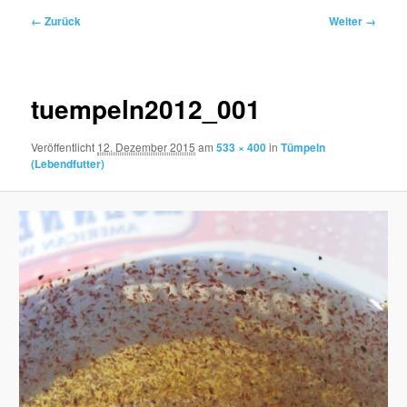
Bilder-
← Zurück
Weiter →
Navigation
tuempeln2012_001
Veröffentlicht
12. Dezember 2015
am
533 × 400
in
Tümpeln
(Lebendfutter)