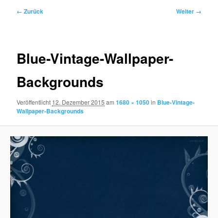
Bilder-
← Zurück
Weiter →
Navigation
Blue-Vintage-Wallpaper-
Backgrounds
Veröffentlicht
12. Dezember 2015
am
1680 × 1050
in
Blue-Vintage-
Wallpaper-Backgrounds