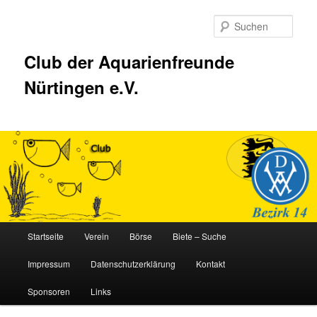
Zum
Inhalt
Such
wechseln
Club der Aquarienfreunde
Nürtingen e.V.
Hauptmenü
Startseite
Verein
Börse
Biete – Suche
Impressum
Datenschutzerklärung
Kontakt
Sponsoren
Links