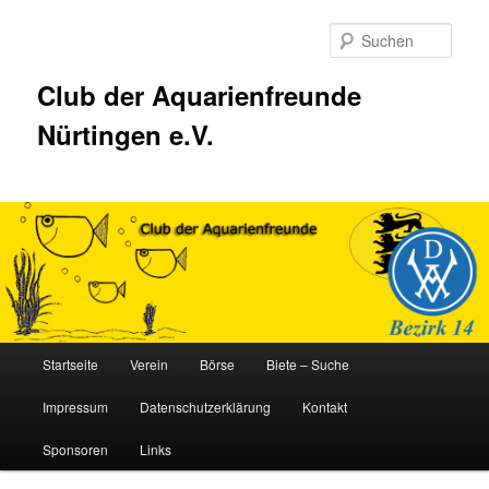
Zum
Inhalt
Such
wechseln
Club der Aquarienfreunde
Nürtingen e.V.
Hauptmenü
Startseite
Verein
Börse
Biete – Suche
Impressum
Datenschutzerklärung
Kontakt
Sponsoren
Links